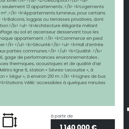
Eiffel.</li> </ul> <b>Description:</b> <ul>
seulement 13 appartements ;</li> <li>Logements
 m² ;</li> <li>Appartements lumineux, pour certains
 <li>Balcons, loggias ou terrasses privatives, dont
ation:</b> <ul> <li>Architecture élégante mêlant
Chauffage au sol et ascenseur desservant tous les
 chaque appartement ;</li> <li>Commerce en pied
.</li> </ul> <b>Sécurité:</b> <ul> <li>Hall d’entrée
 aux parties communes.</li> </ul> <b>Qualité :</b>
 HQE, gage de performances environnementales ;
ces thermiques, acoustiques et de qualité d’air
li>Métro ligne 6, station « Sèvres-Lecourbe », à
tion « Ségur », à environ 210 m ;</li> <li>Lignes de bus
 <li>Stations Vélib’ accessibles à quelques minutes
à partir de
1 140 000 €