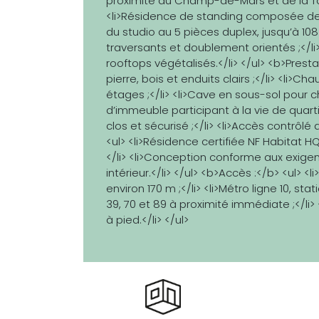
proximité du Champ-de-Mars et de la Tour 
<li>Résidence de standing composée de 
du studio au 5 pièces duplex, jusqu’à 108
traversants et doublement orientés ;</li>
rooftops végétalisés.</li> </ul> <b>Prest
pierre, bois et enduits clairs ;</li> <li>
étages ;</li> <li>Cave en sous-sol pour
d’immeuble participant à la vie de quartier
clos et sécurisé ;</li> <li>Accès contrôlé
<ul> <li>Résidence certifiée NF Habitat
</li> <li>Conception conforme aux exigen
intérieur.</li> </ul> <b>Accès :</b> <ul> <
environ 170 m ;</li> <li>Métro ligne 10, sta
39, 70 et 89 à proximité immédiate ;</li>
à pied.</li> </ul>