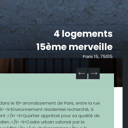
4 logements
15ème merveille
Paris 15, 75015
 dans le 15ᵉ arrondissement de Paris, entre la rue
li> <li>Environnement résidentiel recherché, à
 ;</li> <li>Quartier apprécié pour sa qualité de
en ;</li> <li>Cadre urbain valorisé par la