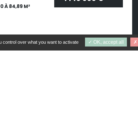
70 À 84,89 M²
 control over what you want to activate
OK, accept all
 DE 1 140 000 €
 DE 1 400 000 €