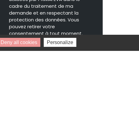
cadre du traitement de ma
demande et en respectant la
protection des données. Vous
pouvez retirer votre
consentement à tout moment.
Deny all cookies
Personalize
* Champs obligatoires.
Vos données personnelles ne seront ni
vendues, ni cédées, ni échangées et ne
seront utilisées que pour le traitement
de votre demande.