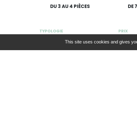
DU 3 AU 4 PIÈCES
DE 
TYPOLOGIE
PRIX
This site uses cookies and gives you
3 PIÈCES
À PARTIR
4 PIÈCES
À PARTIR
TVA NOMINALE
Disponibilité :
04/2029
Mes favoris