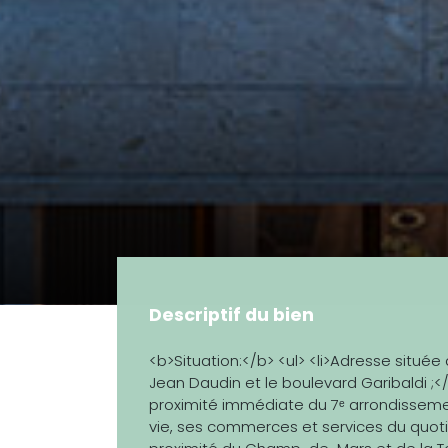
Descriptif du bien
<b>Situation:</b> <ul> <li>Adresse située
Jean Daudin et le boulevard Garibaldi ;</
proximité immédiate du 7ᵉ arrondissement
vie, ses commerces et services du quotidi