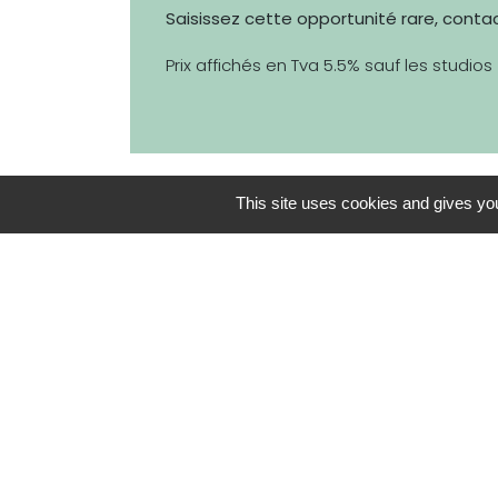
Saisissez cette opportunité rare, contac
Prix affichés en Tva 5.5% sauf les studios 
This site uses cookies and gives you
DU STUDIO AU 5 PIÈCES
DE 32
TYPOLOGIE
PRIX
STUDIO
À PARTI
2 PIÈCES
À PARTI