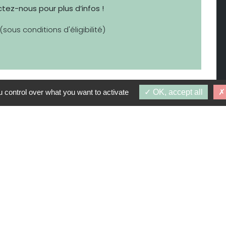
tez-nous pour plus d’infos !
(sous conditions d'éligibilité)
à partir de
 control over what you want to activate
OK, accept all
187 000 €
,08 À 99,86 M²
R DE 187 000 €
R DE 193 417 €