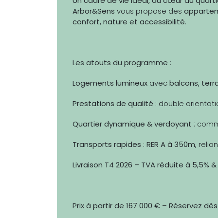
Un cadre de vie idéal, au cœur du quarti
Arbor&Sens
vous propose des
appartem
confort, nature et accessibilité
.
Les atouts du programme
:
Logements lumineux
avec
balcons, terra
Prestations de qualité
: double orientat
Quartier dynamique & verdoyant
: comm
Transports rapides
:
RER A à 350m
, reli
Livraison T4 2026 – TVA réduite à 5,5% 
Prix à partir de 167 000 €
–
Réservez dès