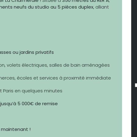
er La Charmeraie !
Située à
350 mètres du RER A
,
ents neufs du studio au 5 pièces duplex
, alliant
sses ou jardins privatifs
ion, volets électriques, salles de bain aménagées
erces, écoles et services à proximité immédiate
ant Paris en quelques minutes
& jusqu’à 5 000€ de remise
 maintenant !