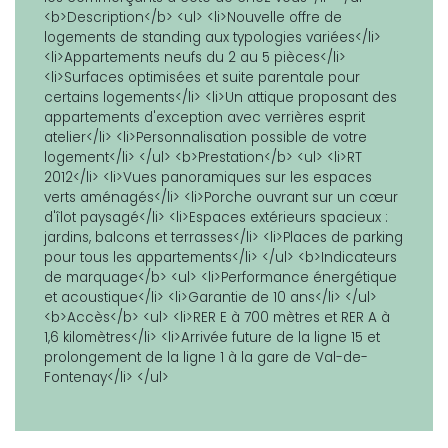
<b>Description</b> <ul> <li>Nouvelle offre de
logements de standing aux typologies variées</li>
<li>Appartements neufs du 2 au 5 pièces</li>
<li>Surfaces optimisées et suite parentale pour
certains logements</li> <li>Un attique proposant des
appartements d'exception avec verrières esprit
atelier</li> <li>Personnalisation possible de votre
logement</li> </ul> <b>Prestation</b> <ul> <li>RT
2012</li> <li>Vues panoramiques sur les espaces
verts aménagés</li> <li>Porche ouvrant sur un cœur
d'îlot paysagé</li> <li>Espaces extérieurs spacieux :
jardins, balcons et terrasses</li> <li>Places de parking
pour tous les appartements</li> </ul> <b>Indicateurs
de marquage</b> <ul> <li>Performance énergétique
et acoustique</li> <li>Garantie de 10 ans</li> </ul>
<b>Accès</b> <ul> <li>RER E à 700 mètres et RER A à
1,6 kilomètres</li> <li>Arrivée future de la ligne 15 et
prolongement de la ligne 1 à la gare de Val-de-
Fontenay</li> </ul>