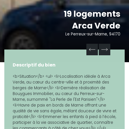
19 logements
Arca Verde
Le Perreux-sur-Marne, 94170
Descriptif du bien
<b>Situation</b> <ul> <li>Localisation idéale à Arca
Verde, au cœur du centre-ville et à proximité des
berges de Marne</li> <li>Dernière réalisation de
Bouygues Immobilier, au cœur du Perreux-sur-
Marne, surnommé "La Perle de l'Est Parisien"</li>
<li>Havre de paix en bords de Marne offrant une
qualité de vie sans égale, mêlant douceur de vivre et
praticité</li> <li>Emmener les enfants à pied à l’école,
participer à la vie associative de quartier, connaître
les commerçants à côté de chez vous</li> </ul>