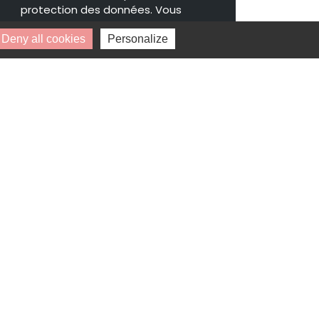
protection des données. Vous
pouvez retirer votre
Deny all cookies
Personalize
consentement à tout moment.
* Champs obligatoires.
Vos données personnelles ne seront ni
vendues, ni cédées, ni échangées et ne
seront utilisées que pour le traitement
de votre demande.
Disponibilité : 1 octobre 2028
Villa Charleston