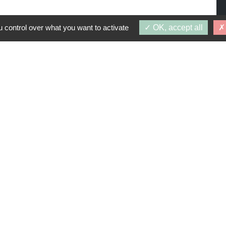
 control over what you want to activate
OK, accept all
PROGRAMMES SIMILAIRES
1 juillet 2026
RENTONNEAU - TR