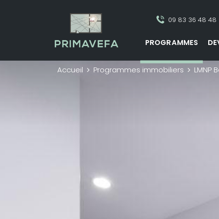
09 83 36 48 48
PROGRAMMES
DE
Accueil
Programmes immobiliers
LMNP B