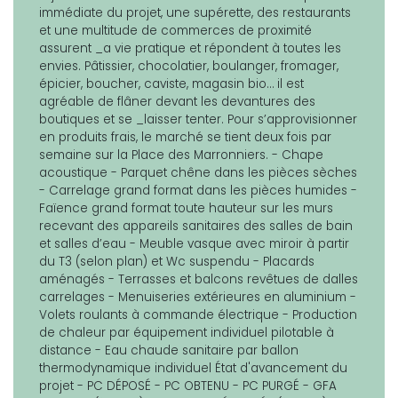
immédiate du projet, une supérette, des restaurants
et une multitude de commerces de proximité
assurent _a vie pratique et répondent à toutes les
envies. Pâtissier, chocolatier, boulanger, fromager,
épicier, boucher, caviste, magasin bio… il est
agréable de flâner devant les devantures des
boutiques et se _laisser tenter. Pour s’approvisionner
en produits frais, le marché se tient deux fois par
semaine sur la Place des Marronniers. - Chape
acoustique - Parquet chêne dans les pièces sèches
- Carrelage grand format dans les pièces humides -
Faïence grand format toute hauteur sur les murs
recevant des appareils sanitaires des salles de bain
et salles d’eau - Meuble vasque avec miroir à partir
du T3 (selon plan) et Wc suspendu - Placards
aménagés - Terrasses et balcons revêtues de dalles
carrelages - Menuiseries extérieures en aluminium -
Volets roulants à commande électrique - Production
de chaleur par équipement individuel pilotable à
distance - Eau chaude sanitaire par ballon
thermodynamique individuel État d'avancement du
projet - PC DÉPOSÉ - PC OBTENU - PC PURGÉ - GFA