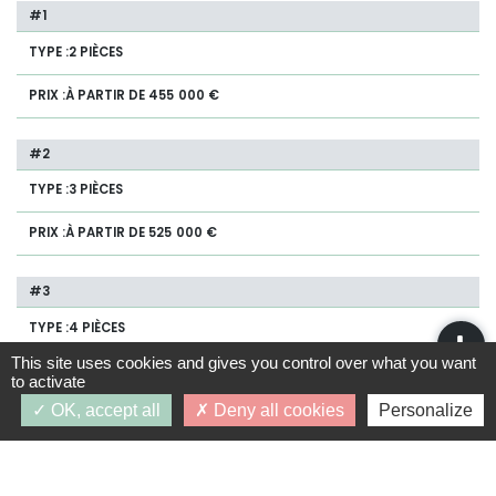
2 PIÈCES
À PARTIR DE 455 000 €
3 PIÈCES
À PARTIR DE 525 000 €
4 PIÈCES
This site uses cookies and gives you control over what you want
À PARTIR DE 857 000 €
to activate
OK, accept all
Deny all cookies
Personalize
RÉGIME COMMUN
Disponibilité :
01/2028