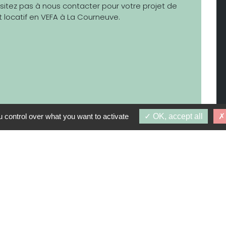
ésitez pas à nous contacter pour votre projet de
 locatif en VEFA à La Courneuve.
 control over what you want to activate
OK, accept all
à partir de
175 900 €
,12 À 104,80 M²