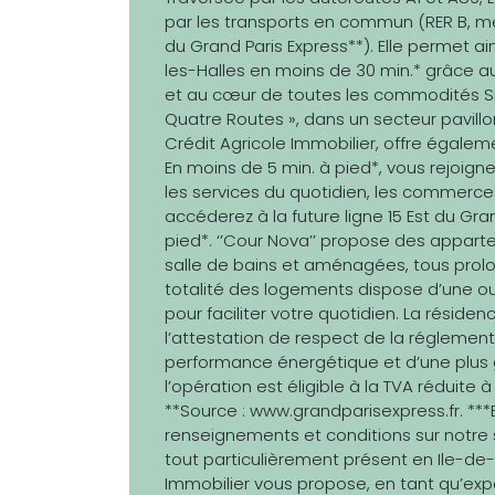
par les transports en commun (RER B, métro 
du Grand Paris Express**). Elle permet a
les-Halles en moins de 30 min.* grâce 
et au cœur de toutes les commodités Situ
Quatre Routes », dans un secteur pavill
Crédit Agricole Immobilier, offre égal
En moins de 5 min. à pied*, vous rejoigne
les services du quotidien, les commerce
accéderez à la future ligne 15 Est du Grand
pied*. ‘’Cour Nova’’ propose des appart
salle de bains et aménagées, tous prolon
totalité des logements dispose d’une o
pour faciliter votre quotidien. La réside
l’attestation de respect de la régleme
performance énergétique et d’une plus
l’opération est éligible à la TVA réduite 
**Source : www.grandparisexpress.fr. ***B
renseignements et conditions sur notre 
tout particulièrement présent en Ile-de-
Immobilier vous propose, en tant qu’exp