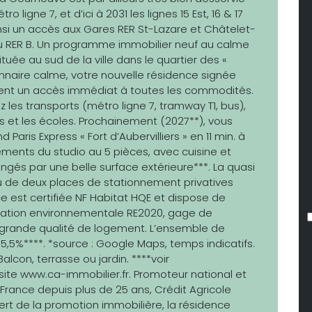
ligne 7, et d’ici à 2031 les lignes 15 Est, 16 & 17
insi un accès aux Gares RER St-Lazare et Châtelet-
au RER B. Un programme immobilier neuf au calme
ée au sud de la ville dans le quartier des «
onnaire calme, votre nouvelle résidence signée
ement un accès immédiat à toutes les commodités.
z les transports (métro ligne 7, tramway T1, bus),
s et les écoles. Prochainement (2027**), vous
 Paris Express « Fort d’Aubervilliers » en 11 min. à
ements du studio au 5 pièces, avec cuisine et
gés par une belle surface extérieure***. La quasi
u de deux places de stationnement privatives
nce est certifiée NF Habitat HQE et dispose de
ntation environnementale RE2020, gage de
 grande qualité de logement. L’ensemble de
à 5,5%****. *source : Google Maps, temps indicatifs.
alcon, terrasse ou jardin. ****voir
site www.ca-immobilier.fr. Promoteur national et
France depuis plus de 25 ans, Crédit Agricole
ert de la promotion immobilière, la résidence