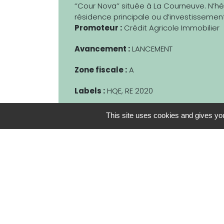
‘’Cour Nova’’ située à La Courneuve. N’h
résidence principale ou d’investissement
Promoteur :
Crédit Agricole Immobilier
Avancement :
LANCEMENT
Zone fiscale :
A
Labels :
HQE, RE 2020
This site uses cookies and gives you
DU STUDIO AU 5 PIÈCES
DE 28
TYPOLOGIE
PRIX