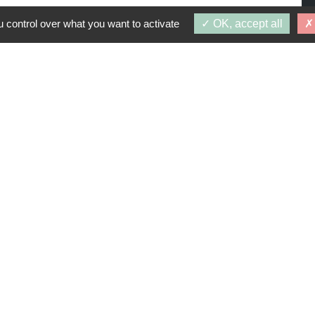
 control over what you want to activate
OK, accept all
PROGRAMMES SIMILAIRES
: 1 octobre 2026
DES ORMES
77700)