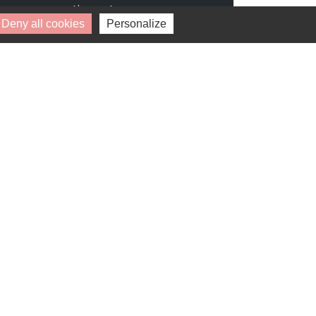
pouvez retirer votre
consentement à tout moment.
Deny all cookies
Personalize
* Champs obligatoires.
Vos données personnelles ne seront ni
vendues, ni cédées, ni échangées et ne
seront utilisées que pour le traitement
de votre demande.
Disponibilité : 1 janvier 2027
SO WOOD
CARRIÈRES-SOUS-POISSY (78955)