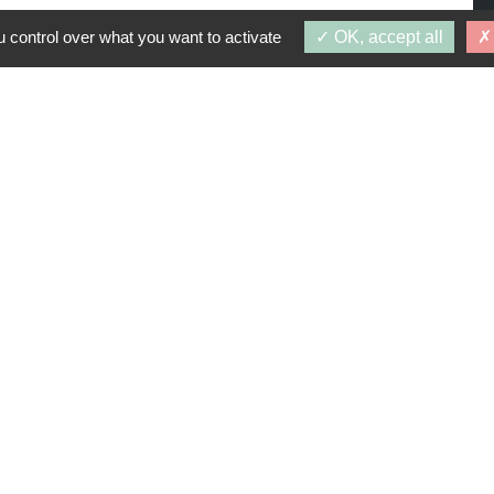
 control over what you want to activate
OK, accept all
PROGRAMMES SIMILAIRES
: 1 octobre 2028
A
ACOUBLAY (78140)