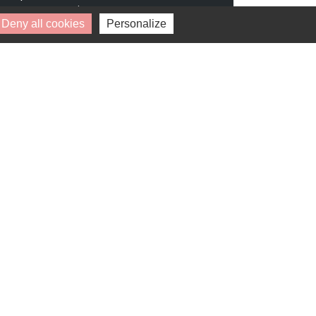
pouvez retirer votre
Deny all cookies
Personalize
consentement à tout moment.
* Champs obligatoires.
Vos données personnelles ne seront ni
vendues, ni cédées, ni échangées et ne
seront utilisées que pour le traitement
de votre demande.
Disponibilité : 1 octobre 2028
13 OR (92)
PLESSIS-ROBINSON (92350)