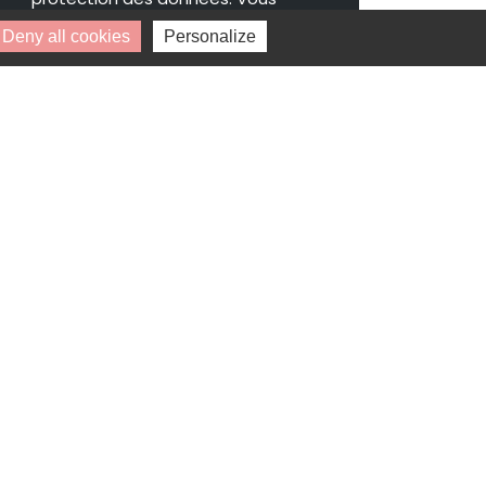
pouvez retirer votre
Deny all cookies
Personalize
consentement à tout moment.
* Champs obligatoires.
Vos données personnelles ne seront ni
vendues, ni cédées, ni échangées et ne
seront utilisées que pour le traitement
de votre demande.
Disponibilité : 1 janvier 2025
Ampère (94)