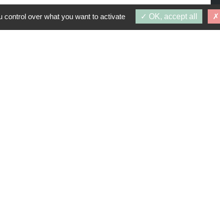
 control over what you want to activate
OK, accept all
PROGRAMMES SIMILAIRES
 1 janvier 2027
LIA (94)