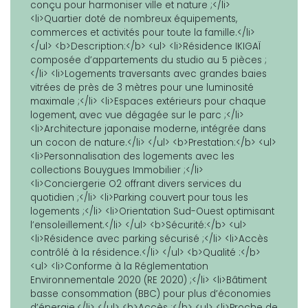
conçu pour harmoniser ville et nature ;</li>
<li>Quartier doté de nombreux équipements,
commerces et activités pour toute la famille.</li>
</ul> <b>Description:</b> <ul> <li>Résidence IKIGAÏ
composée d’appartements du studio au 5 pièces ;
</li> <li>Logements traversants avec grandes baies
vitrées de près de 3 mètres pour une luminosité
maximale ;</li> <li>Espaces extérieurs pour chaque
logement, avec vue dégagée sur le parc ;</li>
<li>Architecture japonaise moderne, intégrée dans
un cocon de nature.</li> </ul> <b>Prestation:</b> <ul>
<li>Personnalisation des logements avec les
collections Bouygues Immobilier ;</li>
<li>Conciergerie O2 offrant divers services du
quotidien ;</li> <li>Parking couvert pour tous les
logements ;</li> <li>Orientation Sud-Ouest optimisant
l’ensoleillement.</li> </ul> <b>Sécurité:</b> <ul>
<li>Résidence avec parking sécurisé ;</li> <li>Accès
contrôlé à la résidence.</li> </ul> <b>Qualité :</b>
<ul> <li>Conforme à la Réglementation
Environnementale 2020 (RE 2020) ;</li> <li>Bâtiment
basse consommation (BBC) pour plus d’économies
d’énergie.</li> </ul> <b>Accès :</b> <ul> <li>Proche de