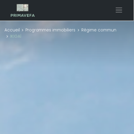
Accueil
Programmes immobiliers
Régime commun
IKIGAÏ