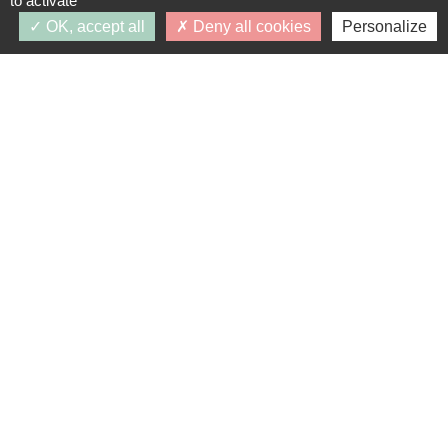
to activate
5 PIÈCES
OK, accept all
Deny all cookies
Personalize
À PARTIR DE 489 000 €
RÉGIME COMMUN
Disponibilité :
07/2027
Mes favoris
Intéressé par ce programme ?