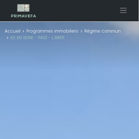
Accueil
Programmes immobiliers
Régime commun
ILE EN SEINE - PA10 - L'ABER