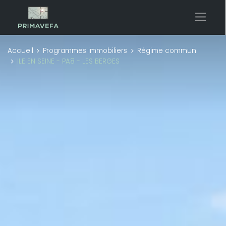
Accueil
Programmes immobiliers
Régime commun
ILE EN SEINE - PA8 - LES BERGES