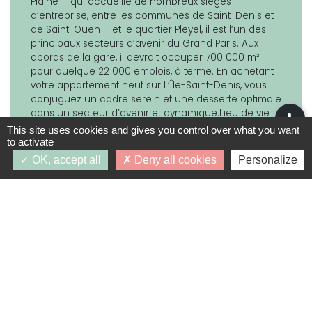
Plaine – qui accueille de nombreux sièges
d’entreprise, entre les communes de Saint-Denis et
de Saint-Ouen – et le quartier Pleyel, il est l’un des
principaux secteurs d’avenir du Grand Paris. Aux
abords de la gare, il devrait occuper 700 000 m²
pour quelque 22 000 emplois, à terme. En achetant
votre appartement neuf sur L’Île-Saint-Denis, vous
conjuguez un cadre serein et une desserte optimale
dans un secteur d’avenir et dynamique.Lieu de vie
singulier, ce programme immobilier est l’héritage du
This site uses cookies and gives you control over what you want
Village des Athlètes qui accueillera 2 700 athlètes et
to activate
officiels lors des compétitions internationales de
OK, accept all
Deny all cookies
Personalize
2024. Réaliser son projet immobilier ici, c’est devenir
propriétaire de logements empreints d’une histoire
unique. Mais si Les Berges, L’Estuaire ou L’Aber se
démarquent dans le paysage francilien, c’est aussi
parce qu’elles s’intègrent à une ville dynamique, qui
s’investit pour ses habitants et la vie de quartier.
Commerces en pied d’immeuble, Cité des Arts et de
la Culture, Pôle nautique avec restaurant ou parc de
plus d’un hectare et demi avec équipements
ludiques en terrasse sur la Seine, l’environnement
est animé et le tissu local, riche et investi. Multipliant