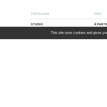
TYPOLOGIE
PRIX
STUDIO
À PARTI
This site uses cookies and gives you
2 PIÈCES
À PARTI
5 PIÈCES
À PARTI
RÉGIME COMMUN
Disponibilité :
04/2028
Mes favoris