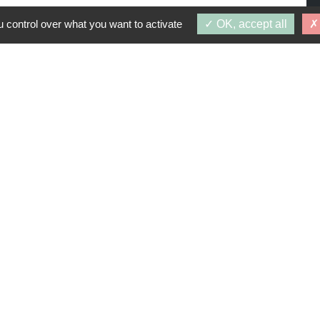
 control over what you want to activate
OK, accept all
PROGRAMMES SIMILAIRES
: 1 octobre 2027
ANGEAS
ISON (92500)