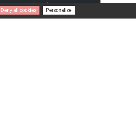
pouvez retirer votre
consentement à tout moment.
Deny all cookies
Personalize
* Champs obligatoires.
Vos données personnelles ne seront ni
vendues, ni cédées, ni échangées et ne
seront utilisées que pour le traitement
de votre demande.
Disponibilité : 1 octobre 2026
Verdalys
RUEIL-MALMAISON (92500)