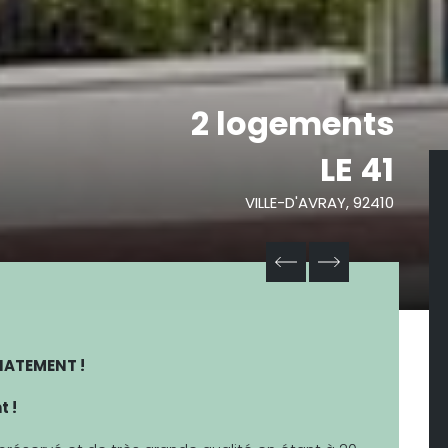
2 logements
LE 41
VILLE-D'AVRAY, 92410
IATEMENT !
t !