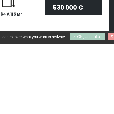
530 000 €
 64 À 115 M²
 control over what you want to activate
OK, accept all
R DE 530 000 €
R DE 905 000 €