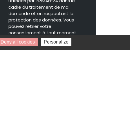
utilisées par PRIMAFEVA dans le
cadre du traitement de ma
demande et en respectant la
protection des données. Vous
pouvez retirer votre
consentement à tout moment.
Deny all cookies
Personalize
* Champs obligatoires.
Vos données personnelles ne seront ni
vendues, ni cédées, ni échangées et ne
seront utilisées que pour le traitement
de votre demande.