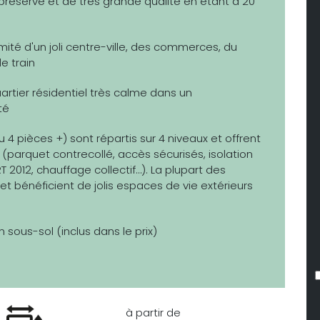
éservé et de très grande qualité en étant à 20
ité d'un joli centre-ville, des commerces, du
e train
rtier résidentiel très calme dans un
té
4 pièces +) sont répartis sur 4 niveaux et offrent
(parquet contrecollé, accès sécurisés, isolation
2012, chauffage collectif…). La plupart des
t bénéficient de jolis espaces de vie extérieurs
ous-sol (inclus dans le prix)
à partir de