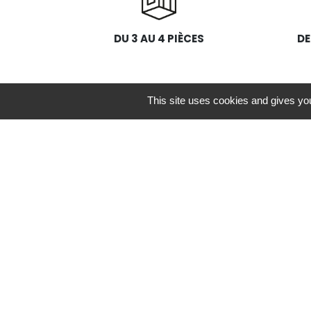
DU 3 AU 4 PIÈCES
DE
TYPOLOGIE
PRIX
This site uses cookies and gives you
3 PIÈCES
À PARTI
4 PIÈCES
À PARTI
Disponibilité :
01/2022
Mes favoris