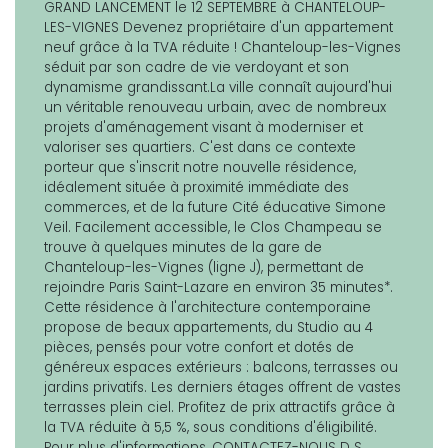
GRAND LANCEMENT le 12 SEPTEMBRE à CHANTELOUP-
LES-VIGNES Devenez propriétaire d'un appartement
neuf grâce à la TVA réduite ! Chanteloup-les-Vignes
séduit par son cadre de vie verdoyant et son
dynamisme grandissant.La ville connaît aujourd'hui
un véritable renouveau urbain, avec de nombreux
projets d'aménagement visant à moderniser et
valoriser ses quartiers. C'est dans ce contexte
porteur que s'inscrit notre nouvelle résidence,
idéalement située à proximité immédiate des
commerces, et de la future Cité éducative Simone
Veil. Facilement accessible, le Clos Champeau se
trouve à quelques minutes de la gare de
Chanteloup-les-Vignes (ligne J), permettant de
rejoindre Paris Saint-Lazare en environ 35 minutes*.
Cette résidence à l'architecture contemporaine
propose de beaux appartements, du Studio au 4
pièces, pensés pour votre confort et dotés de
généreux espaces extérieurs : balcons, terrasses ou
jardins privatifs. Les derniers étages offrent de vastes
terrasses plein ciel. Profitez de prix attractifs grâce à
la TVA réduite à 5,5 %, sous conditions d'éligibilité.
Pour plus d'informations, CONTACTEZ-NOUS D S