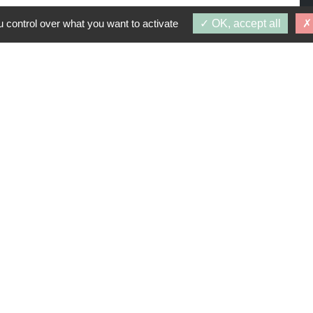
 control over what you want to activate
OK, accept all
PROGRAMMES SIMILAIRES
: 1 octobre 2026
DES ORMES
77700)