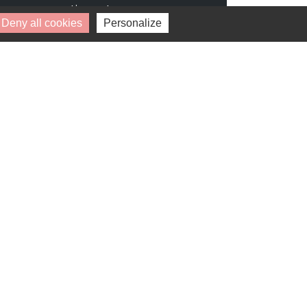
pouvez retirer votre
consentement à tout moment.
Deny all cookies
Personalize
* Champs obligatoires.
Vos données personnelles ne seront ni
vendues, ni cédées, ni échangées et ne
seront utilisées que pour le traitement
de votre demande.
Disponibilité : 1 avril 2029
Villa auréa
ÉLANCOURT (78990)