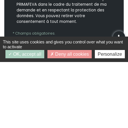
PRIMAFEVA dans le cadre du traitement de ma
demande et en respectant la protection des
données. Vous pouvez retirer votre
consentement à tout moment.
* Champs obligatoires.
Vos données personnelles ne seront ni vendues, ni
This site uses cookies and gives you control over what you want
cédées, ni échangées et ne seront utilisées que pour
to activate
le traitement de votre demande.
OK, accept all
Deny all cookies
Personalize
PROGRAMMES SIMILAIRES