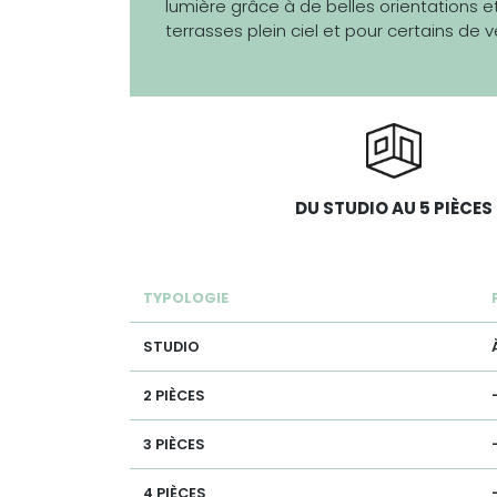
lumière grâce à de belles orientations e
terrasses plein ciel et pour certains de vé
DU STUDIO AU 5 PIÈCES
TYPOLOGIE
STUDIO
2 PIÈCES
3 PIÈCES
4 PIÈCES