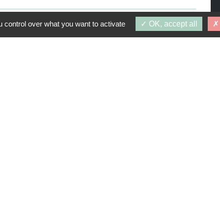
À PARTIR DE 10 €
 control over what you want to activate
OK, accept all
PROGRAMMES SIMILAIRES
 1 avril 2028
E DE L'APARTHE