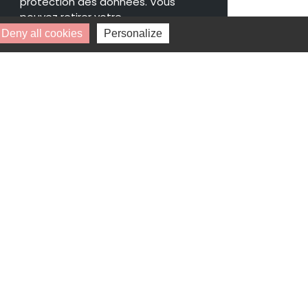
protection des données. Vous
pouvez retirer votre
consentement à tout moment.
Deny all cookies
Personalize
* Champs obligatoires.
Vos données personnelles ne seront ni
vendues, ni cédées, ni échangées et ne
seront utilisées que pour le traitement
de votre demande.
Disponibilité : 1 avril 2028
MARMAISON