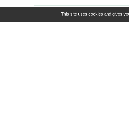
5 PIÈCES
This site uses cookies and gives you
RÉGIME COMMUN
Disponibilité :
01/2027
Mes favoris
Disponibilité :
LE DOMAIN