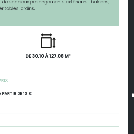
t de spacieux prolongements extérieurs : balcons,
ritables jardins.
DE 30,10 À 127,08 M²
PRIX
À PARTIR DE 10 €
-
-
-