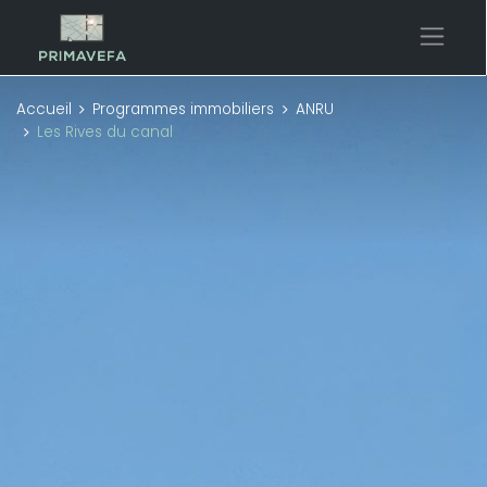
Accueil
Programmes immobiliers
ANRU
Les Rives du canal