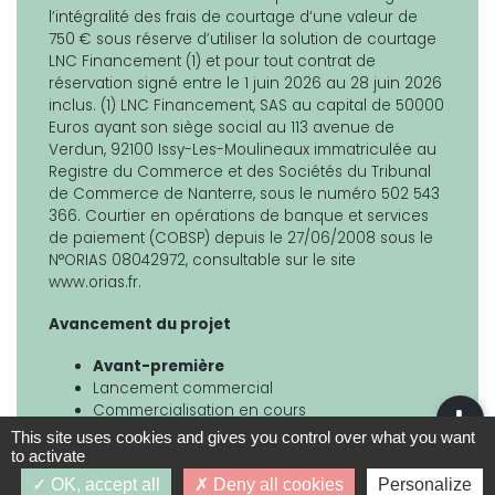
l’intégralité des frais de courtage d’une valeur de
750 € sous réserve d’utiliser la solution de courtage
LNC Financement (1) et pour tout contrat de
réservation signé entre le 1 juin 2026 au 28 juin 2026
inclus. (1) LNC Financement, SAS au capital de 50000
Euros ayant son siège social au 113 avenue de
Verdun, 92100 Issy-Les-Moulineaux immatriculée au
Registre du Commerce et des Sociétés du Tribunal
de Commerce de Nanterre, sous le numéro 502 543
366. Courtier en opérations de banque et services
de paiement (COBSP) depuis le 27/06/2008 sous le
N°ORIAS 08042972, consultable sur le site
www.orias.fr.
Avancement du projet
Avant-première
Lancement commercial
Commercialisation en cours
Actable
This site uses cookies and gives you control over what you want
Travaux en cours
to activate
Livraison prévisionnelle — 01/07/2026
OK, accept all
Deny all cookies
Personalize