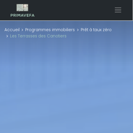
Accueil
Programmes immobiliers
Prêt à taux zéro
Les Terrasses des Canotiers