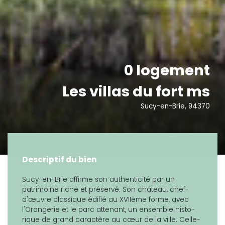
0 logement
Les villas du fort ms
Sucy-en-Brie, 94370
Descriptif du bien
Sucy-en-Brie affirme son authenticité par un
patrimoine riche et préservé. Son château, chef-
d'œuvre classique édifié au XVIIème forme, avec
l'Orangerie et le parc attenant, un ensemble histo-
rique de grand caractère au cœur de la ville. Celle-