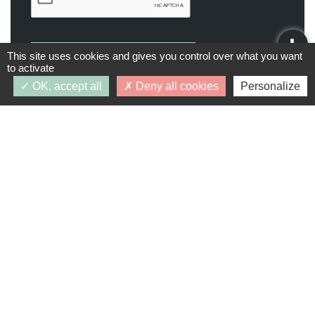
This site uses cookies and gives you control over what you want
Demande d’infos
to activate
OK, accept all
Deny all cookies
Personalize
J’accepte que les données personnelles saisies
dans le formulaire ci-dessus soient utilisées par
PRIMAFEVA dans le cadre du traitement de ma
demande et en respectant la protection des
données. Vous pouvez retirer votre
consentement à tout moment.
* Champs obligatoires.
Vos données personnelles ne seront ni vendues, ni
cédées, ni échangées et ne seront utilisées que pour
le traitement de votre demande.