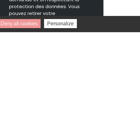
protection des données. Vous
pouvez retirer votre
consentement à tout moment.
Deny all cookies
Personalize
* Champs obligatoires.
Vos données personnelles ne seront ni
vendues, ni cédées, ni échangées et ne
seront utilisées que pour le traitement
de votre demande.
Disponibilité : 1 janvier 2027