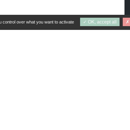
 control over what you want to activate
OK, accept all
PROGRAMMES SIMILAIRES
 : 27 décembre 2027