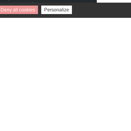
pouvez retirer votre
Deny all cookies
Personalize
consentement à tout moment.
* Champs obligatoires.
Vos données personnelles ne seront ni
vendues, ni cédées, ni échangées et ne
seront utilisées que pour le traitement
de votre demande.
Disponibilité : 1 avril 2029
Villa auréa
ÉLANCOURT (78990)