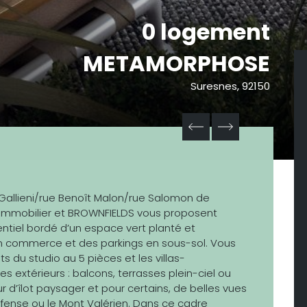
0 logement
METAMORPHOSE
Suresnes, 92150
allieni/rue Benoît Malon/rue Salomon de
I Immobilier et BROWNFIELDS vous proposent
tiel bordé d’un espace vert planté et
 commerce et des parkings en sous-sol. Vous
 du studio au 5 pièces et les villas-
xtérieurs : balcons, terrasses plein-ciel ou
ur d’îlot paysager et pour certains, de belles vues
fense ou le Mont Valérien. Dans ce cadre