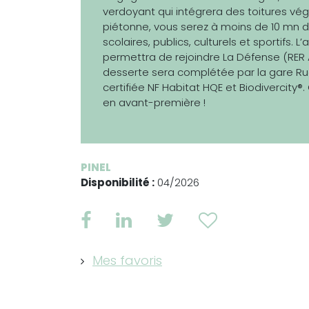
verdoyant qui intégrera des toitures vég
piétonne, vous serez à moins de 10 mn
scolaires, publics, culturels et sportifs. 
permettra de rejoindre La Défense (RER A, 
desserte sera complétée par la gare Ru
certifiée NF Habitat HQE et Biodivercity
en avant-première !
PINEL
Disponibilité :
04/2026
Mes favoris