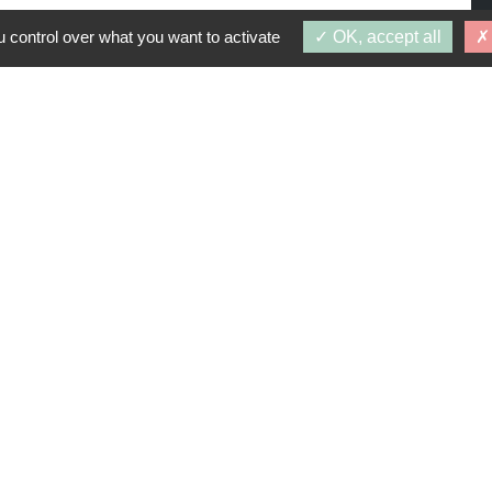
 control over what you want to activate
OK, accept all
PROGRAMMES SIMILAIRES
: 1 octobre 2026
DES ORMES
77700)