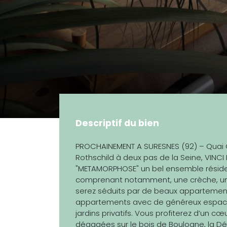
Descriptif du bien
PROCHAINEMENT A SURESNES (92) – Quai G
Rothschild à deux pas de la Seine, VINC
"METAMORPHOSE" un bel ensemble résiden
comprenant notamment, une crèche, un
serez séduits par de beaux appartements
appartements avec de généreux espaces e
jardins privatifs. Vous profiterez d’un cœ
dégagées sur le bois de Boulogne, la Dé