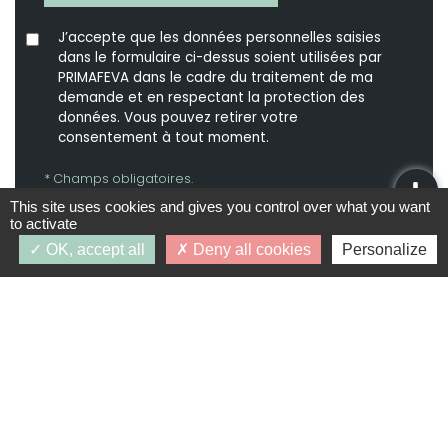
J’accepte que les données personnelles saisies
dans le formulaire ci-dessus soient utilisées par
PRIMAFEVA dans le cadre du traitement de ma
demande et en respectant la protection des
données. Vous pouvez retirer votre
consentement à tout moment.
* Champs obligatoires.
Vos données personnelles ne seront ni vendues, ni
This site uses cookies and gives you control over what you want
cédées, ni échangées et ne seront utilisées que pour
to activate
le traitement de votre demande.
OK, accept all
Deny all cookies
Personalize
PROGRAMMES SIMILAIRES