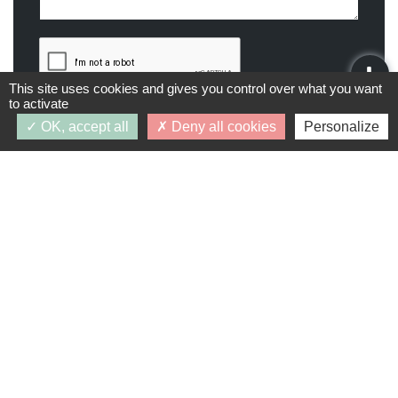
This site uses cookies and gives you control over what you want
to activate
OK, accept all
Deny all cookies
Personalize
Demande d’infos
J’accepte que les données personnelles saisies
dans le formulaire ci-dessus soient utilisées par
PRIMAFEVA dans le cadre du traitement de ma
demande et en respectant la protection des
données. Vous pouvez retirer votre
consentement à tout moment.
* Champs obligatoires.
Vos données personnelles ne seront ni vendues, ni
cédées, ni échangées et ne seront utilisées que pour
le traitement de votre demande.