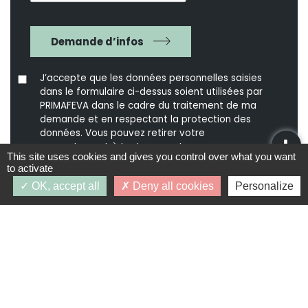
Demande d’infos
J’accepte que les données personnelles saisies
dans le formulaire ci-dessus soient utilisées par
PRIMAFEVA dans le cadre du traitement de ma
demande et en respectant la protection des
données. Vous pouvez retirer votre
consentement à tout moment.
This site uses cookies and gives you control over what you want
to activate
* Champs obligatoires.
OK, accept all
Deny all cookies
Personalize
Vos données personnelles ne seront ni vendues, ni
cédées, ni échangées et ne seront utilisées que pour
le traitement de votre demande.
PROGRAMMES SIMILAIRES