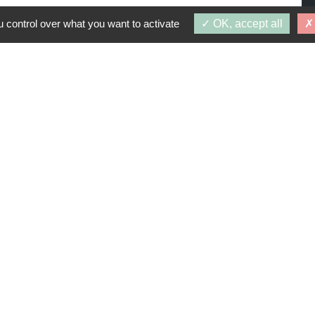
 control over what you want to activate
OK, accept all
PROGRAMMES SIMILAIRES
1 juillet 2027
S DE NEIL
70)