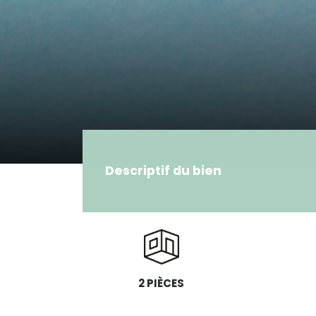
Descriptif du bien
2 PIÈCES