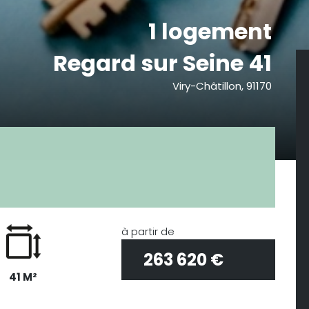
1 logement
Regard sur Seine 41
Viry-Châtillon, 91170
à partir de
263 620 €
41 M²