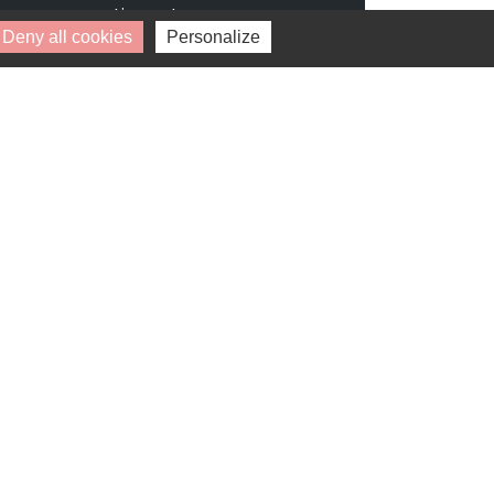
pouvez retirer votre
consentement à tout moment.
Deny all cookies
Personalize
* Champs obligatoires.
Vos données personnelles ne seront ni
vendues, ni cédées, ni échangées et ne
seront utilisées que pour le traitement
de votre demande.
Disponibilité : 1 avril 2028
La Clef des Champs (77)
CHAMPS-SUR-MARNE (77420)