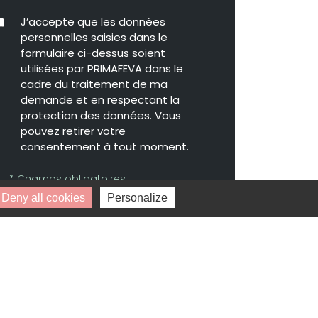
J’accepte que les données
personnelles saisies dans le
formulaire ci-dessus soient
utilisées par PRIMAFEVA dans le
cadre du traitement de ma
demande et en respectant la
protection des données. Vous
pouvez retirer votre
consentement à tout moment.
* Champs obligatoires.
Vos données personnelles ne seront ni
Deny all cookies
Personalize
vendues, ni cédées, ni échangées et ne
seront utilisées que pour le traitement
de votre demande.