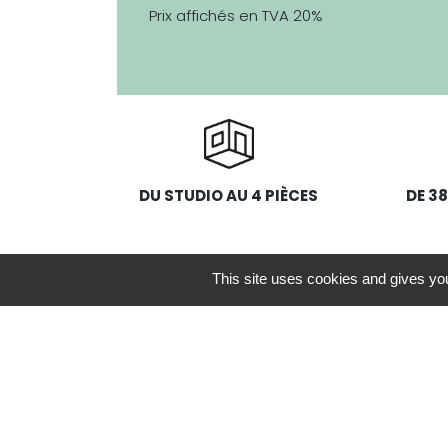
Prix affichés en TVA 20%
DU STUDIO AU 4 PIÈCES
DE 38
TYPOLOGIE
PRIX
This site uses cookies and gives you
STUDIO
À PARTI
2 PIÈCES
À PARTI
3 PIÈCES
À PARTI