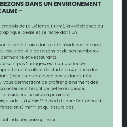
À BEZONS DANS UN ENVIRONEMENT
CALME -
’emplois de La Défense (4 km), la « Résidence du
graphique idéale et se niche dans un
devenez propriétaire dans cette résidence intimiste
 du cœur de ville de Bezons et de ses nombreux
upermarché et Restaurants.
dépassant pas 2 étages, est composée de
partements allant du studio au 4 pièces dont
dant (esprit maison) avec des surfaces très
qui vous permettront de profiter pleinement des
caractérisent l’esprit de cette résidence.
 la résidence se situe à proximité
nnis, stade -, à 4 min** à pied du parc Bettencourt
éfense en 13 min** et qui assure des
ont indiqués parking inclus.