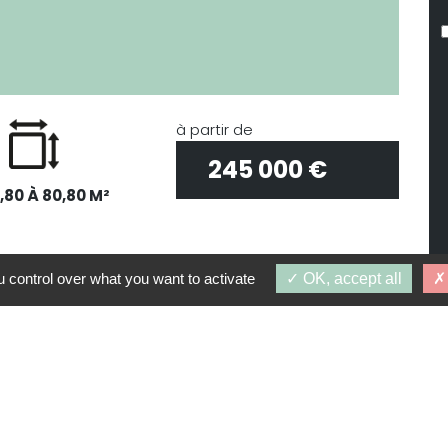
à partir de
245 000 €
,80 À 80,80 M²
 control over what you want to activate
OK, accept all
R DE 245 000 €
R DE 282 000 €
R DE 299 000 €