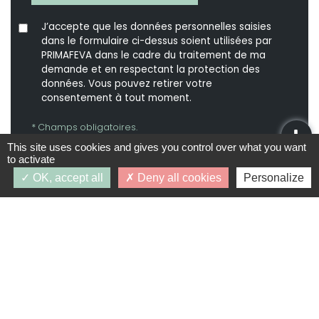
J’accepte que les données personnelles saisies
dans le formulaire ci-dessus soient utilisées par
PRIMAFEVA dans le cadre du traitement de ma
demande et en respectant la protection des
données. Vous pouvez retirer votre
consentement à tout moment.
* Champs obligatoires.
Vos données personnelles ne seront ni vendues, ni
This site uses cookies and gives you control over what you want
cédées, ni échangées et ne seront utilisées que pour
to activate
le traitement de votre demande.
OK, accept all
Deny all cookies
Personalize
PROGRAMMES SIMILAIRES