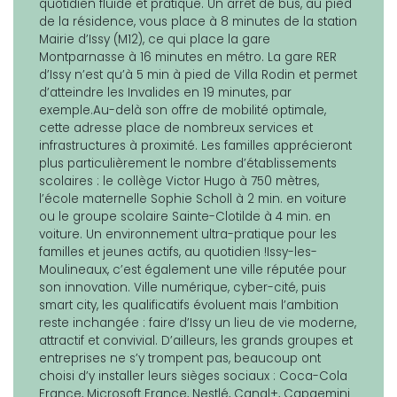
quotidien fluide et pratique. Un arrêt de bus, au pied
de la résidence, vous place à 8 minutes de la station
Mairie d’Issy (M12), ce qui place la gare
Montparnasse à 16 minutes en métro. La gare RER
d’Issy n’est qu’à 5 min à pied de Villa Rodin et permet
d’atteindre les Invalides en 19 minutes, par
exemple.Au-delà son offre de mobilité optimale,
cette adresse place de nombreux services et
infrastructures à proximité. Les familles apprécieront
plus particulièrement le nombre d’établissements
scolaires : le collège Victor Hugo à 750 mètres,
l’école maternelle Sophie Scholl à 2 min. en voiture
ou le groupe scolaire Sainte-Clotilde à 4 min. en
voiture. Un environnement ultra-pratique pour les
familles et jeunes actifs, au quotidien !Issy-les-
Moulineaux, c’est également une ville réputée pour
son innovation. Ville numérique, cyber-cité, puis
smart city, les qualificatifs évoluent mais l’ambition
reste inchangée : faire d’Issy un lieu de vie moderne,
attractif et convivial. D’ailleurs, les grands groupes et
entreprises ne s’y trompent pas, beaucoup ont
choisi d’y installer leurs sièges sociaux : Coca-Cola
France, Microsoft France, Nestlé, Canal+, Capgemini