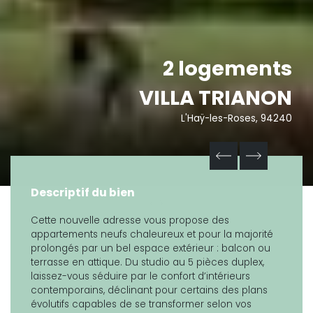
2 logements
VILLA TRIANON
L'Haÿ-les-Roses, 94240
Descriptif du bien
Cette nouvelle adresse vous propose des
appartements neufs chaleureux et pour la majorité
prolongés par un bel espace extérieur : balcon ou
terrasse en attique. Du studio au 5 pièces duplex,
laissez-vous séduire par le confort d’intérieurs
contemporains, déclinant pour certains des plans
évolutifs capables de se transformer selon vos