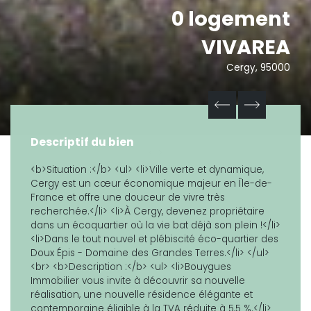
0 logement
VIVAREA
Cergy, 95000
Descriptif du bien
<b>Situation :</b> <ul> <li>Ville verte et dynamique,
Cergy est un cœur économique majeur en Île-de-
France et offre une douceur de vivre très
recherchée.</li> <li>À Cergy, devenez propriétaire
dans un écoquartier où la vie bat déjà son plein !</li>
<li>Dans le tout nouvel et plébiscité éco-quartier des
Doux Épis - Domaine des Grandes Terres.</li> </ul>
<br> <b>Description :</b> <ul> <li>Bouygues
Immobilier vous invite à découvrir sa nouvelle
réalisation, une nouvelle résidence élégante et
contemporaine éligible à la TVA réduite à 5,5 %.</li>