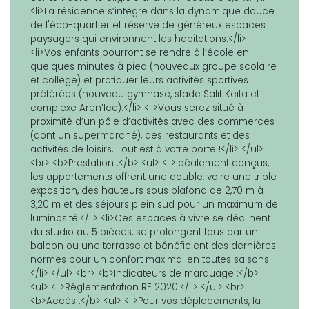
<li>La résidence s’intègre dans la dynamique douce
de l'éco-quartier et réserve de généreux espaces
paysagers qui environnent les habitations.</li>
<li>Vos enfants pourront se rendre à l’école en
quelques minutes à pied (nouveaux groupe scolaire
et collège) et pratiquer leurs activités sportives
préférées (nouveau gymnase, stade Salif Keita et
complexe Aren’Ice).</li> <li>Vous serez situé à
proximité d’un pôle d’activités avec des commerces
(dont un supermarché), des restaurants et des
activités de loisirs. Tout est à votre porte !</li> </ul>
<br> <b>Prestation :</b> <ul> <li>Idéalement conçus,
les appartements offrent une double, voire une triple
exposition, des hauteurs sous plafond de 2,70 m à
3,20 m et des séjours plein sud pour un maximum de
luminosité.</li> <li>Ces espaces à vivre se déclinent
du studio au 5 pièces, se prolongent tous par un
balcon ou une terrasse et bénéficient des dernières
normes pour un confort maximal en toutes saisons.
</li> </ul> <br> <b>Indicateurs de marquage :</b>
<ul> <li>Réglementation RE 2020.</li> </ul> <br>
<b>Accès :</b> <ul> <li>Pour vos déplacements, la