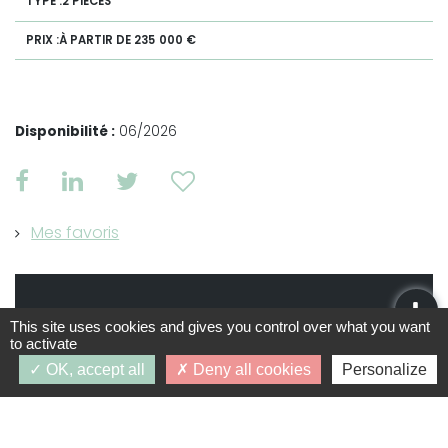
2 PIÈCES
À PARTIR DE 235 000 €
Disponibilité :
06/2026
Mes favoris
Intéressé par ce programme ?
This site uses cookies and gives you control over what you want
to activate
OK, accept all
Deny all cookies
Personalize